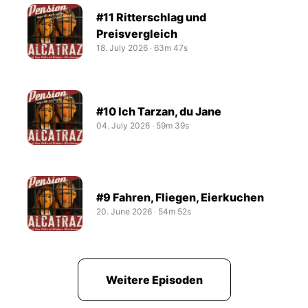
#11 Ritterschlag und
Preisvergleich
18. July 2026
‧
63m 47s
#10 Ich Tarzan, du Jane
04. July 2026
‧
59m 39s
#9 Fahren, Fliegen, Eierkuchen
20. June 2026
‧
54m 52s
Weitere Episoden