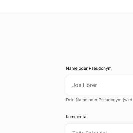
00:00:39: Das ist glaube i
00:00:43: Man fühlt sich 
bei dir tut mir leid dass i
benommen hat.
00:00:54: Ich
00:00:54: hab' nen neues 
Name oder Pseudonym
00:00:57: Also ich kenne 
00:01:00: Aber Gesellschaf
Dein Name oder Pseudonym (wird ö
00:01:03: Weil du mir gege
Kommentar
00:01:04: anguckst.