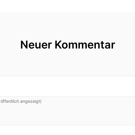
ch ein Voker-Gesellschaftsverkehr.
gesehen wenn man von jemandem nicht völlig missha
ch bei dir einen Störgefühl ausgelöst habe wenn man si
Neuer Kommentar
Wort gelernt Gesellschaftsverkehr?
Geschlechtsverkehr, damit können wir auch gleich ins
ts- verkehr warum fühlst du dich von mir gesehen lie
ffentlich angezeigt)
nüber sitzt und mich