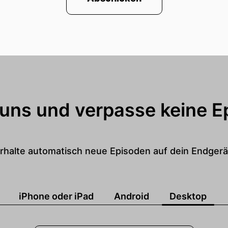
zt ...
ht, weil über die letzten Male fast eingeschlafen sind
enerell ballersstoff- und mehrstoffreich ist.
ar Mal wachschlagen musste, habe ich diesmal nur mit
 uns und verpasse keine E
igens kein türkischer Tapas, sondern für Französisch,
rhalte automatisch neue Episoden auf dein Endgerä
iPhone oder iPad
Android
Desktop