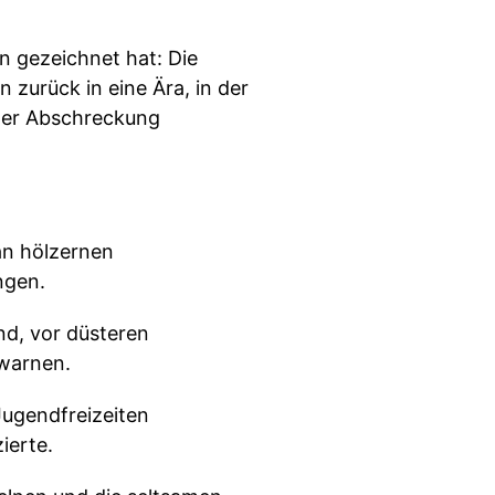
n gezeichnet hat: Die
zurück in eine Ära, in der
cher Abschreckung
an hölzernen
ngen.
and, vor düsteren
 warnen.
Jugendfreizeiten
ierte.