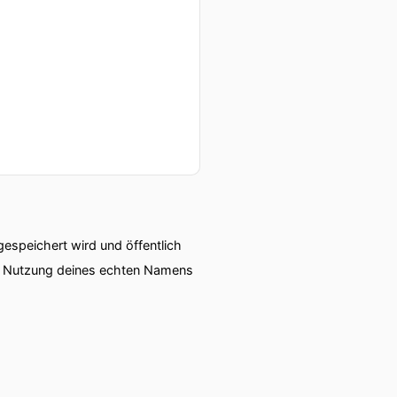
elassen hätte.
ten Sie bestimmte
 unter anderem auch drin
speichert wird und öffentlich
ie Nutzung deines echten Namens
ahren neu erfunden wurde.