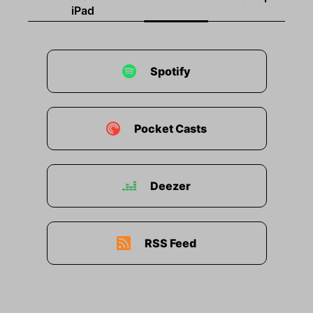
iPad
00:01:42: Stimmt, das ist die alte sehr beliebte
Rubrik Pit Latrines International zum Beispiel.
Spotify
00:01:48: Die werden wir glaube ich dieses Mal
auch mal auslassen ne?
00:01:51: Ach, ich dachte wir machen wieder
Pocket Casts
was dazu.
00:01:54: Gibt es Neuigkeiten?
Deezer
00:01:55: Gibt's neue Sachen daraus?
00:01:56: Du
RSS Feed
00:01:56: kannst mich schon direkt damit
erheitern indem ich mir nur vorstelle von der
Folge wie du in diese Latrine gefallen bist.