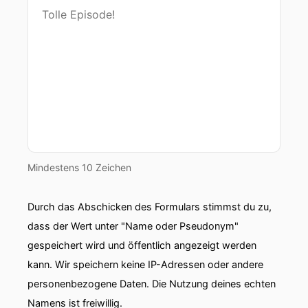
00:00:57: Ich weiß es auch nicht.
00:00:58: Wir wollen mal
00:00:59: ...
00:00:59: Die machen wir heute auch den
ganzen Kram mit diesen Teilchen, die vorlaufen
und so.
00:01:04: Selbstverständlich!
Mindestens 10 Zeichen
00:01:05: Erst mal wollen wir nochmal kurz
sagen, wo man uns dann eigentlich hört.
Durch das Abschicken des Formulars stimmst du zu,
dass der Wert unter "Name oder Pseudonym"
00:01:08: Nämlich geht auf unsere Website
gespeichert wird und öffentlich angezeigt werden
www.pension-alkathras.de Und da kommt ihr
kann. Wir speichern keine IP-Adressen oder andere
auf alle weiteren Podcasts ... Ich muss mehr
personenbezogene Daten. Die Nutzung deines echten
trinken vom Podcast.
Namens ist freiwillig.